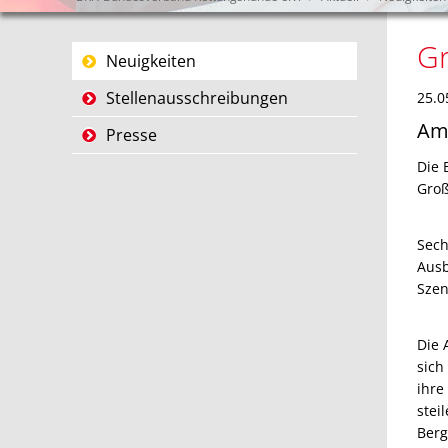
Gr
Navigation
Neuigkeiten
überspringen
Stellenausschreibungen
25.0
Am 
Presse
Die 
Groß
Sech
Ausb
Szen
Die 
sich
ihre
stei
Berg