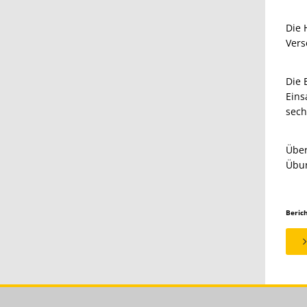
Die 
Vers
Die 
Eins
sech
Über
Übun
Beric