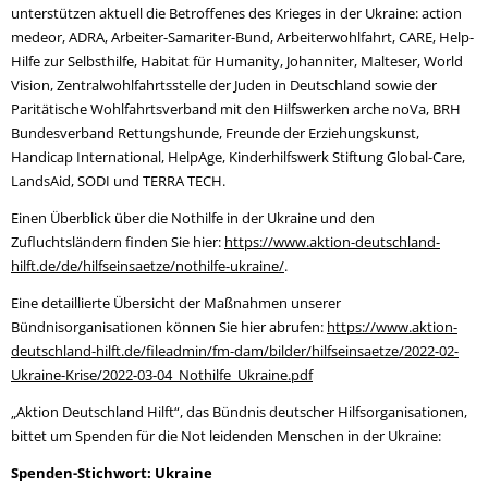
unterstützen aktuell die Betroffenes des Krieges in der Ukraine: action
medeor, ADRA, Arbeiter-Samariter-Bund, Arbeiterwohlfahrt, CARE, Help-
Hilfe zur Selbsthilfe, Habitat für Humanity, Johanniter, Malteser, World
Vision, Zentralwohlfahrtsstelle der Juden in Deutschland sowie der
Paritätische Wohlfahrtsverband mit den Hilfswerken arche noVa, BRH
Bundesverband Rettungshunde, Freunde der Erziehungskunst,
Handicap International, HelpAge, Kinderhilfswerk Stiftung Global-Care,
LandsAid, SODI und TERRA TECH.
Einen Überblick über die Nothilfe in der Ukraine und den
Zufluchtsländern finden Sie hier:
https://www.aktion-deutschland-
hilft.de/de/hilfseinsaetze/nothilfe-ukraine/
.
Eine detaillierte Übersicht der Maßnahmen unserer
Bündnisorganisationen können Sie hier abrufen:
https://www.aktion-
deutschland-hilft.de/fileadmin/fm-dam/bilder/hilfseinsaetze/2022-02-
Ukraine-Krise/2022-03-04_Nothilfe_Ukraine.pdf
„Aktion Deutschland Hilft“, das Bündnis deutscher Hilfsorganisationen,
bittet um Spenden für die Not leidenden Menschen in der Ukraine:
Spenden-Stichwort: Ukraine