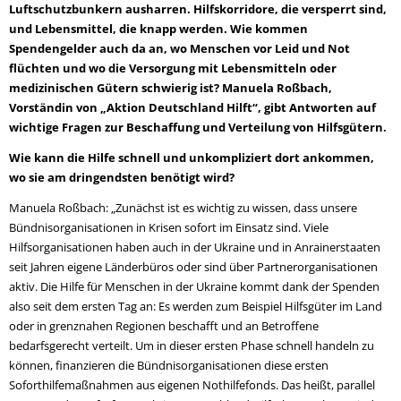
Luftschutzbunkern ausharren. Hilfskorridore, die versperrt sind,
und Lebensmittel, die knapp werden. Wie kommen
Spendengelder auch da an, wo Menschen vor Leid und Not
flüchten und wo die Versorgung mit Lebensmitteln oder
medizinischen Gütern schwierig ist? Manuela Roßbach,
Vorständin von „Aktion Deutschland Hilft“, gibt Antworten auf
wichtige Fragen zur Beschaffung und Verteilung von Hilfsgütern.
Wie kann die Hilfe schnell und unkompliziert dort ankommen,
wo sie am dringendsten benötigt wird?
Manuela Roßbach: „Zunächst ist es wichtig zu wissen, dass unsere
Bündnisorganisationen in Krisen sofort im Einsatz sind. Viele
Hilfsorganisationen haben auch in der Ukraine und in Anrainerstaaten
seit Jahren eigene Länderbüros oder sind über Partnerorganisationen
aktiv. Die Hilfe für Menschen in der Ukraine kommt dank der Spenden
also seit dem ersten Tag an: Es werden zum Beispiel Hilfsgüter im Land
oder in grenznahen Regionen beschafft und an Betroffene
bedarfsgerecht verteilt. Um in dieser ersten Phase schnell handeln zu
können, finanzieren die Bündnisorganisationen diese ersten
Soforthilfemaßnahmen aus eigenen Nothilfefonds. Das heißt, parallel