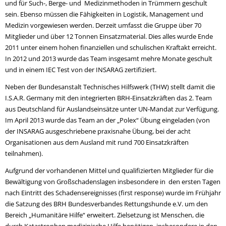
und für Such-, Berge- und Medizinmethoden in Trümmern geschult
sein. Ebenso müssen die Fähigkeiten in Logistik, Management und
Medizin vorgewiesen werden. Derzeit umfasst die Gruppe über 70
Mitglieder und über 12 Tonnen Einsatzmaterial. Dies alles wurde Ende
2011 unter einem hohen finanziellen und schulischen Kraftakt erreicht.
In 2012 und 2013 wurde das Team insgesamt mehre Monate geschult
und in einem IEC Test von der INSARAG zertifiziert.
Neben der Bundesanstalt Technisches Hilfswerk (THW) stellt damit die
I.S.A.R. Germany mit den integrierten BRH-Einsatzkräften das 2. Team
aus Deutschland für Auslandseinsätze unter UN-Mandat zur Verfügung.
Im April 2013 wurde das Team an der „Polex“ Übung eingeladen (von
der INSARAG ausgeschriebene praxisnahe Übung, bei der acht
Organisationen aus dem Ausland mit rund 700 Einsatzkräften
teilnahmen).
Aufgrund der vorhandenen Mittel und qualifizierten Mitglieder für die
Bewältigung von Großschadenslagen insbesondere in den ersten Tagen
nach Eintritt des Schadensereignisses (first response) wurde im Frühjahr
die Satzung des BRH Bundesverbandes Rettungshunde e.V. um den
Bereich „Humanitäre Hilfe“ erweitert. Zielsetzung ist Menschen, die