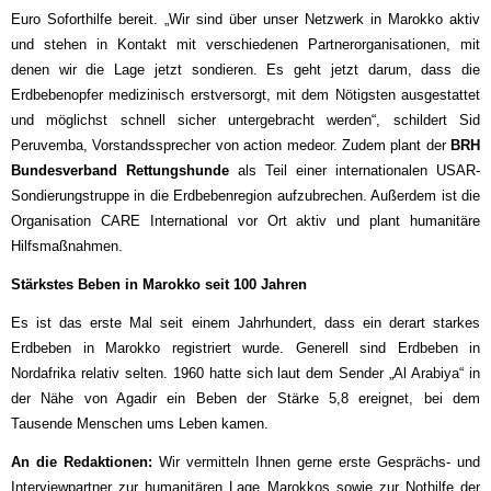
Euro Soforthilfe bereit. „Wir sind über unser Netzwerk in Marokko aktiv
und stehen in Kontakt mit verschiedenen Partnerorganisationen, mit
denen wir die Lage jetzt sondieren. Es geht jetzt darum, dass die
Erdbebenopfer medizinisch erstversorgt, mit dem Nötigsten ausgestattet
und möglichst schnell sicher untergebracht werden“, schildert Sid
Peruvemba, Vorstandssprecher von action medeor. Zudem plant der
BRH
Bundesverband Rettungshunde
als Teil einer internationalen USAR-
Sondierungstruppe in die Erdbebenregion aufzubrechen. Außerdem ist die
Organisation CARE International vor Ort aktiv und plant humanitäre
Hilfsmaßnahmen.
Stärkstes Beben in Marokko seit 100 Jahren
Es ist das erste Mal seit einem Jahrhundert, dass ein derart starkes
Erdbeben in Marokko registriert wurde. Generell sind Erdbeben in
Nordafrika relativ selten. 1960 hatte sich laut dem Sender „Al Arabiya“ in
der Nähe von Agadir ein Beben der Stärke 5,8 ereignet, bei dem
Tausende Menschen ums Leben kamen.
An die Redaktionen:
Wir vermitteln Ihnen gerne erste Gesprächs- und
Interviewpartner zur humanitären Lage Marokkos sowie zur Nothilfe der