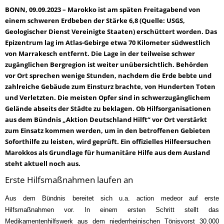
BONN, 09.09.2023 – Marokko ist am späten Freitagabend von
einem schweren Erdbeben der Stärke 6,8 (Quelle: USGS,
Geologischer Dienst Vereinigte Staaten) erschüttert worden. Das
Epizentrum lag im Atlas-Gebirge etwa 70 Kilometer südwestlich
von Marrakesch entfernt. Die Lage in der teilweise schwer
zugänglichen Bergregion ist weiter unübersichtlich. Behörden
vor Ort sprechen wenige Stunden, nachdem die Erde bebte und
zahlreiche Gebäude zum Einsturz brachte, von Hunderten Toten
und Verletzten. Die meisten Opfer sind in schwerzugänglichem
Gelände abseits der Städte zu beklagen. Ob Hilfsorganisationen
aus dem Bündnis „Aktion Deutschland Hilft“ vor Ort verstärkt
zum Einsatz kommen werden, um in den betroffenen Gebieten
Soforthilfe zu leisten, wird geprüft. Ein offizielles Hilfeersuchen
Marokkos als Grundlage für humanitäre Hilfe aus dem Ausland
steht aktuell noch aus.
Erste Hilfsmaßnahmen laufen an
Aus dem Bündnis bereitet sich u.a. action medeor auf erste
Hilfsmaßnahmen vor. In einem ersten Schritt stellt das
Medikamentenhilfswerk aus dem niederrheinischen Tönisvorst 30.000