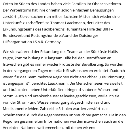
Orten im Süden des Landes haben viele Familien ihr Obdach verloren.
Der Wirbelsturm hat ihre ohnehin schon einfachen Behausungen
zerstört. „Sie versuchen nun mit einfachsten Mitteln sich wieder eine
Unterkunft zu schaffen“, so Thomas Laackmann, der Leiter des
Erkundungsteams des Fachbereichs Humanitäre Hilfe des BRH –
Bundesverband Rettungshunde e.V.und der Duisburger
Hilfsorganisation I.S.A.R. Germany.
Wie sich während der Erkundung des Teams an der Südküste Haitis
zeigte, kommt bislang nur langsam Hilfe bei den Betroffenen an.
Inzwischen gibt es immer wieder Proteste der Bevölkerung. So wurden
in den vergangenen Tagen mehrfach Straßensperren errichtet. Dadurch
waren für das Team mehrere Regionen nicht erreichbar. „Die Stimmung
ist angespannt“, berichtet Laackmann. Die Menschen seien verzweifelt
und bräuchten neben Unterkünften dringend sauberes Wasser und
Strom. Auch sind Krankenhäuser teilweise geschlossen, weil auch sie
von der Strom- und Wasserversorgung abgeschnitten sind und
Medikamente fehlen. Zahlreiche Schulen wurden zerstört, das
Schulmaterial durch die Regenmassen unbrauchbar gemacht. Die in den
Regionen gesammelten Informationen wurden inzwischen auch an die
Vereinten Nationen weitergegeben, mit denen wir eng