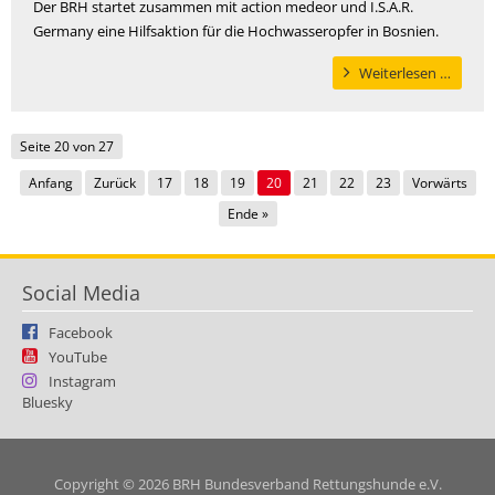
Der BRH startet zusammen mit action medeor und I.S.A.R.
Germany eine Hilfsaktion für die Hochwasseropfer in Bosnien.
Hilfe
Weiterlesen …
für
Hochw
in
Seite 20 von 27
Bosni
Anfang
Zurück
17
18
19
20
21
22
23
Vorwärts
-
Ende »
BRH
bringt
Medik
Social Media
in
Katast
Facebook
YouTube
Instagram
Bluesky
Copyright © 2026 BRH Bundesverband Rettungshunde e.V.