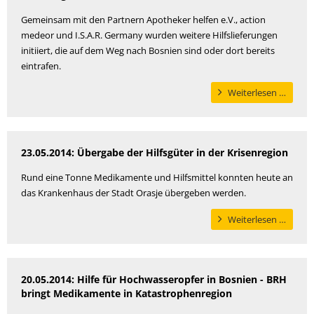
Gemeinsam mit den Partnern Apotheker helfen e.V., action
medeor und I.S.A.R. Germany wurden weitere Hilfslieferungen
initiiert, die auf dem Weg nach Bosnien sind oder dort bereits
eintrafen.
Weiter
Weiterlesen …
Team
flog
am
23.05.2014: Übergabe der Hilfsgüter in der Krisenregion
Dienst
in
Rund eine Tonne Medikamente und Hilfsmittel konnten heute an
die
das Krankenhaus der Stadt Orasje übergeben werden.
Krisen
Überg
Weiterlesen …
der
Hilfsgü
in
20.05.2014: Hilfe für Hochwasseropfer in Bosnien - BRH
der
bringt Medikamente in Katastrophenregion
Krisen