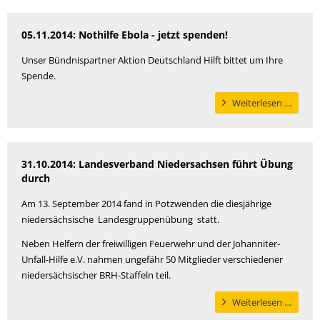
05.11.2014: Nothilfe Ebola - jetzt spenden!
Unser Bündnispartner Aktion Deutschland Hilft bittet um Ihre
Spende.
Nothil
Weiterlesen …
Ebola
-
jetzt
31.10.2014: Landesverband Niedersachsen führt Übung
spend
durch
Am 13. September 2014 fand in Potzwenden die diesjährige
niedersächsische Landesgruppenübung statt.
Neben Helfern der freiwilligen Feuerwehr und der Johanniter-
Unfall-Hilfe e.V. nahmen ungefähr 50 Mitglieder verschiedener
niedersächsischer BRH-Staffeln teil.
Lande
Weiterlesen …
Nieder