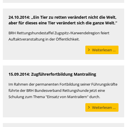
führt
Übung
24.10.2014: „Ein Tier zu retten verändert nicht die Welt,
durch
aber für dieses eine Tier verändert sich die ganze Welt.“
BRH Rettungshundestaffel Zugspitz-/Karwendelregion feiert
Auftaktveranstaltung in der Öffentlichkeit.
„Ein
Weiterlesen …
Tier
zu
retten
15.09.2014: Zugführerfortbildung Mantrailing
veränd
nicht
Im Rahmen der permanenten Fortbildung seiner Führungskräfte
die
führte der BRH Bundesverband Rettungshunde jetzt eine
Welt,
Schulung zum Thema "Einsatz von Mantrailern" durch.
aber
für
Zugfüh
Weiterlesen …
dieses
Mantra
eine
Tier