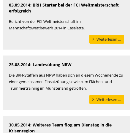
veränd
03.09.2014: BRH Starter bei der FCI Weltmeisterschaft
sich
erfolgreich
die
Bericht von der FCI Weltmeisterschaft im
ganze
Mannschaftswettbewerb 2014 in Caselette.
Welt.“
BRH
Weiterlesen …
Starter
bei
der
25.08.2014: Landesübung NRW
FCI
Weltme
Die BRH-Staffeln aus NRW haben sich an diesem Wochenende zu
erfolgr
einer gemeinsamen Einsatzübung sowie zum Flächen- und
Trümmertraining im Münsterland getroffen.
Lande
Weiterlesen …
NRW
30.05.2014: Weiteres Team flog am Dienstag in die
Krisenregion