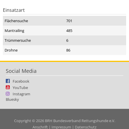
Einsatzart
Flächensuche
701
Mantrailing
485
Trümmersuche
6
Drohne
86
Social Media
Facebook
YouTube
Instagram
Bluesky
Copyright © 2026 BRH Bundesverband Rettungshunde e.V.
Anschrift
|
Impressum
|
Datenschutz